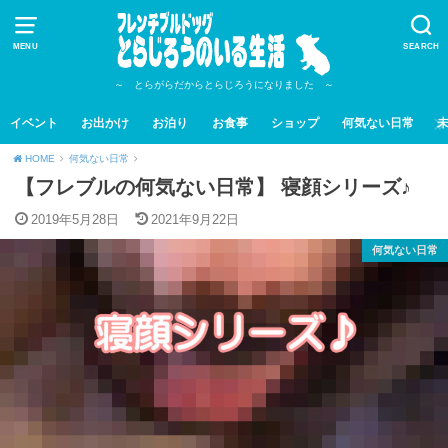
MENU
SEARCH
～ とらがらだからとらじろうになりました ～
イベント
お出かけ
お泊り
お食事
ショップ
何気ない日常
HOME
何気ない日常
【フレブルの何気ない日常】 寝顔シリーズ♪
2019年5月28日
2021年9月22日
何気ない日常