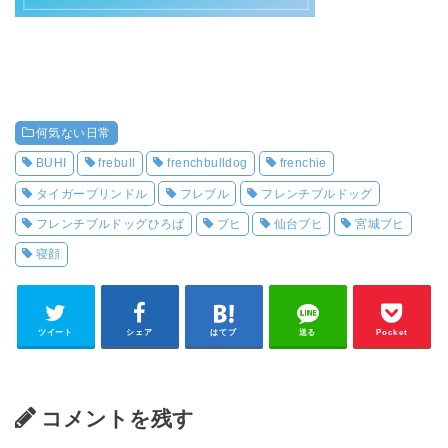
何気ない日常
BUHI
frebull
frenchbulldog
frenchie
タイガーブリンドル
フレブル
フレンチブルドッグ
フレンチブルドッグひろば
ブヒ
仙台ブヒ
宮城ブヒ
寝顔
ツイート
シェア
はてブ
送る
Pocket
コメントを残す