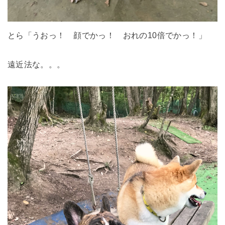
とら「うおっ！ 顔でかっ！ おれの10倍でかっ！」
遠近法な。。。