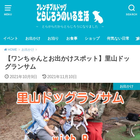
MENU
SEARCH
～ とらがらだからとらじろうになりました ～
イベント
お出かけ
お泊り
お食事
ショップ
何気ない日常
HOME
お出かけ
【ワンちゃんとお出かけスポット】里山ドッ
グランサム
2021年10月9日
2021年11月10日
お出かけ