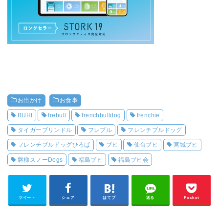
お出かけ
お食事
BUHI
frebull
frenchbulldog
frenchie
タイガーブリンドル
フレブル
フレンチブルドッグ
フレンチブルドッグひろば
ブヒ
仙台ブヒ
宮城ブヒ
磐梯スノーDogs
福島ブヒ
福島ブヒ会
ツイート
シェア
はてブ
送る
Pocket