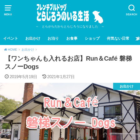
MENU
SEARCH
～ とらがらだからとらじろうになりました ～
イベント
お出かけ
お泊り
お食事
ショップ
何気ない日常
HOME
お出かけ
【ワンちゃんも入れるお店】Run＆Café 磐梯
スノーDogs
2019年5月19日
2021年1月27日
お出かけ