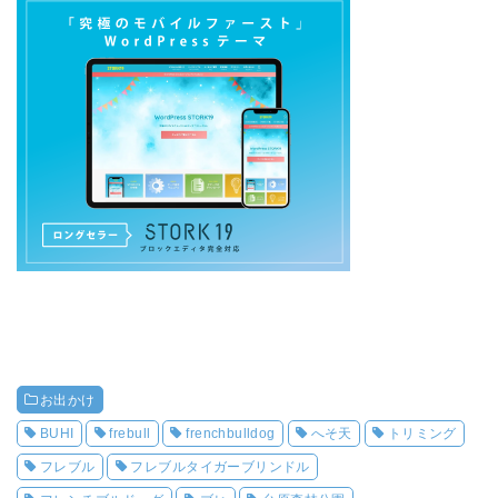
お出かけ
BUHI
frebull
frenchbulldog
へそ天
トリミング
フレブル
フレブルタイガーブリンドル