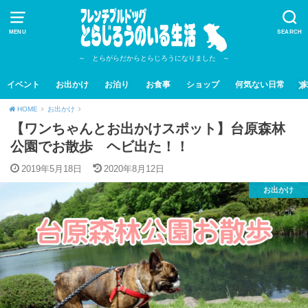
MENU
SEARCH
～ とらがらだからとらじろうになりました ～
イベント
お出かけ
お泊り
お食事
ショップ
何気ない日常
HOME
お出かけ
【ワンちゃんとお出かけスポット】台原森林
公園でお散歩 ヘビ出た！！
2019年5月18日
2020年8月12日
お出かけ