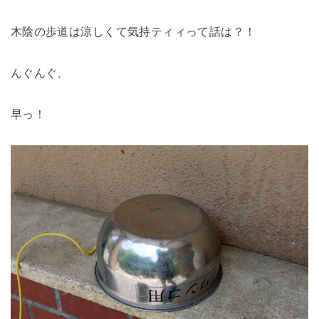
木陰の歩道は涼しくて気持ティィって話は？！
んぐんぐ、
早っ！