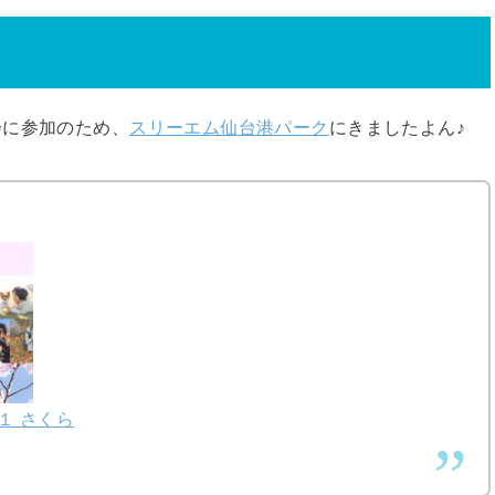
会に参加のため、
スリーエム仙台港パーク
にきましたよん♪
１ さくら