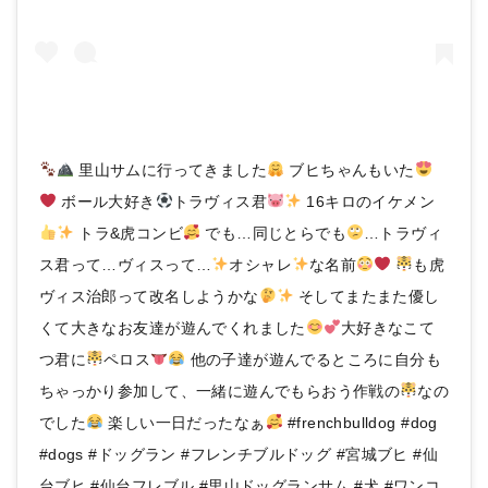
里山サムに行ってきました
ブヒちゃんもいた
ボール大好き
トラヴィス君
16キロのイケメン
トラ&虎コンビ
でも…同じとらでも
…トラヴィ
ス君って…ヴィスって…
オシャレ
な名前
も虎
ヴィス治郎って改名しようかな
そしてまたまた優し
くて大きなお友達が遊んでくれました
大好きなこて
つ君に
ペロス
他の子達が遊んでるところに自分も
ちゃっかり参加して、一緒に遊んでもらおう作戦の
なの
でした
楽しい一日だったなぁ
#frenchbulldog #dog
#dogs #ドッグラン #フレンチブルドッグ #宮城ブヒ #仙
台ブヒ #仙台フレブル #里山ドッグランサム #犬 #ワンコ