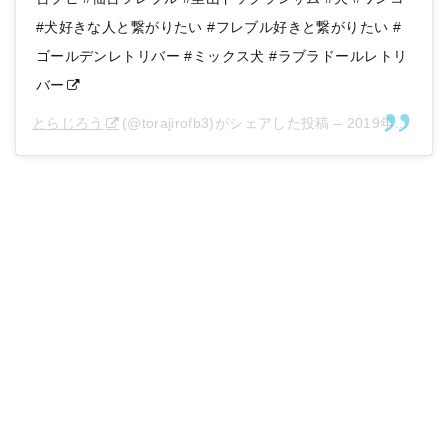
#犬好きな人と繋がりたい #フレブル好きと繋がりたい #
ゴールデンレトリバー #ミックス犬 #ラブラドールレトリ
バー
とらじろう
(@torajirofb3)がシェアした投稿 –
2019年11月月30日午前1時45分PST