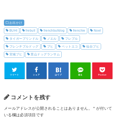
お出かけ
BUHI
frebull
frenchbulldog
frenchie
Noel
タイガーブリンドル
ノエル
フレブル
フレンチブルドッグ
ブヒ
ペットエコ
仙台ブヒ
宮城ブヒ
里山ドッグランサム
ツイート
シェア
はてブ
送る
Pocket
コメントを残す
メールアドレスが公開されることはありません。
*
が付いて
いる欄は必須項目です