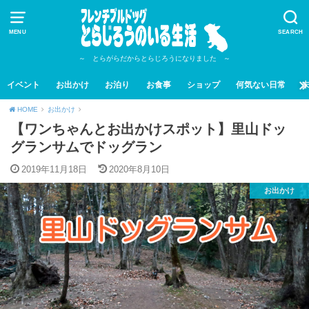
MENU
SEARCH
～ とらがらだからとらじろうになりました ～
イベント
お出かけ
お泊り
お食事
ショップ
何気ない日常
HOME
お出かけ
【ワンちゃんとお出かけスポット】里山ドッ
グランサムでドッグラン
2019年11月18日
2020年8月10日
お出かけ