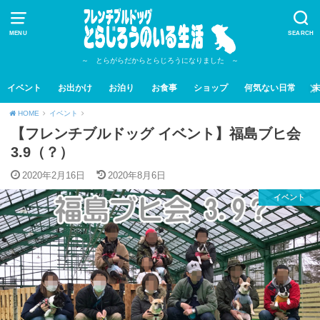
MENU
SEARCH
～ とらがらだからとらじろうになりました ～
イベント
お出かけ
お泊り
お食事
ショップ
何気ない日常
HOME
イベント
【フレンチブルドッグ イベント】福島ブヒ会
3.9（？）
2020年2月16日
2020年8月6日
イベント