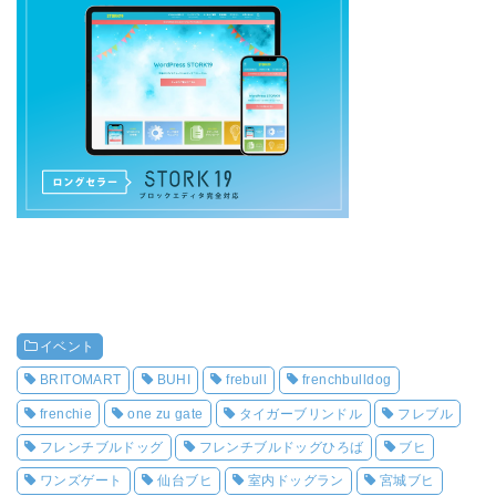
イベント
BRITOMART
BUHI
frebull
frenchbulldog
frenchie
one zu gate
タイガーブリンドル
フレブル
フレンチブルドッグ
フレンチブルドッグひろば
ブヒ
ワンズゲート
仙台ブヒ
室内ドッグラン
宮城ブヒ