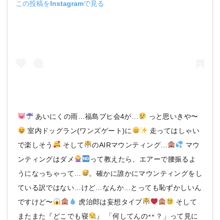
この投稿をInstagramで見る
あいにくの雨…福島ブヒ会4が…
っと思いきや〜
室内ドッグラン(ワンズゲート)に
走ってはしゃい
で楽しそう
そして
のAIRマウンティング…
マウ
ンティングはダメ
って教えたら、エアーで腰振るよ
うになっちゃって…
。確かに誰かにマウンティングをし
ている訳ではない…けど…なんか…とっても恥ずかしいん
ですけど〜
虎治郎は妄想タイプ
そして
またまた『どこでも寝
』 「何してんの
？」って見に