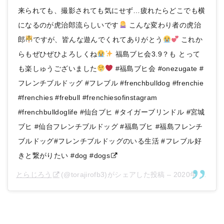
来られても、撮影されても気にせず…疲れたらどこでも横
になるのが虎治郎流らしいです
こんな変わり者の虎治
郎
ですが、皆んな遊んでくれてありがとう
これか
らもぜひぜひよろしくね
福島ブヒ会3.9？も とって
も楽しゅうございました
#福島ブヒ会 #onezugate #
フレンチブルドッグ #フレブル #frenchbulldog #frenchie
#frenchies #frebull #frenchiesofinstagram
#frenchbulldoglife #仙台ブヒ #タイガーブリンドル #宮城
ブヒ #仙台フレンチブルドッグ #福島ブヒ #福島フレンチ
ブルドッグ#フレンチブルドッグのいる生活 #フレブル好
きと繋がりたい #dog #dogs
とらじろう
(@torajirofb3)がシェアした投稿 –
2020年 2月月18日午前11時25分PST