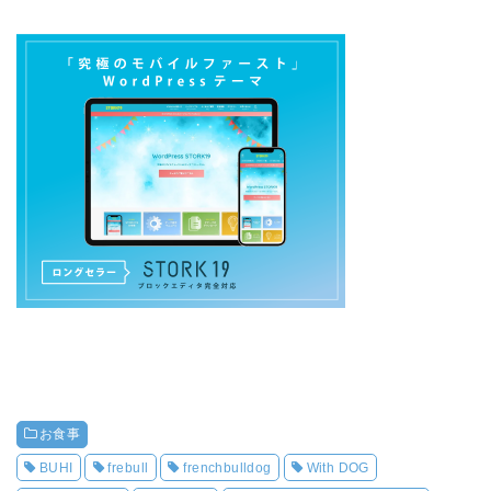
お食事
BUHI
frebull
frenchbulldog
With DOG