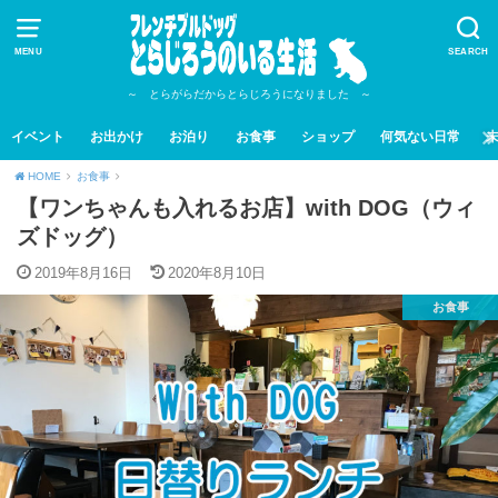
MENU
SEARCH
～ とらがらだからとらじろうになりました ～
イベント
お出かけ
お泊り
お食事
ショップ
何気ない日常
HOME
お食事
【ワンちゃんも入れるお店】with DOG（ウィ
ズドッグ）
2019年8月16日
2020年8月10日
お食事