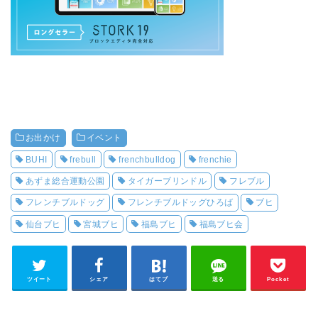
お出かけ
イベント
BUHI
frebull
frenchbulldog
frenchie
あずま総合運動公園
タイガーブリンドル
フレブル
フレンチブルドッグ
フレンチブルドッグひろば
ブヒ
仙台ブヒ
宮城ブヒ
福島ブヒ
福島ブヒ会
ツイート
シェア
はてブ
送る
Pocket