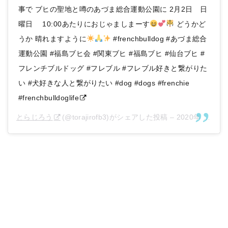
事で ブヒの聖地と噂のあづま総合運動公園に 2月2日 日
曜日 10:00あたりにおじゃましまーす
どうかど
うか 晴れますように
#frenchbulldog #あづま総合
運動公園 #福島ブヒ会 #関東ブヒ #福島ブヒ #仙台ブヒ #
フレンチブルドッグ #フレブル #フレブル好きと繋がりた
い #犬好きな人と繋がりたい #dog #dogs #frenchie
#frenchbulldoglife
とらじろう
(@torajirofb3)がシェアした投稿 –
2020年 1月月28日午後6時46分PST