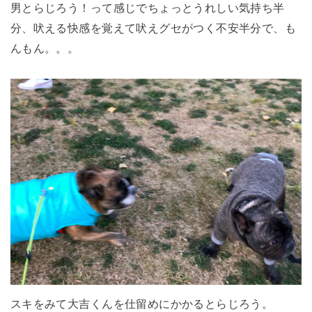
男とらじろう！って感じでちょっとうれしい気持ち半
分、吠える快感を覚えて吠えグセがつく不安半分で、も
んもん。。。
スキをみて大吉くんを仕留めにかかるとらじろう。