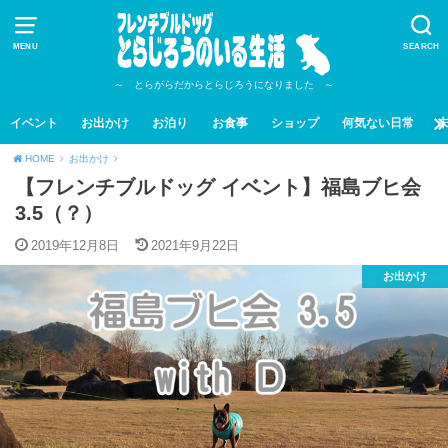
MENU
SEARCH
～ とらがらだからとらじろうになりました ～
イベント
お出かけ
お泊り
お食事
ショップ
何気ない日常
HOME
お出かけ
【フレンチブルドッグ イベント】福島ブヒ会
3.5（？）
2019年12月8日
2021年9月22日
お出かけ