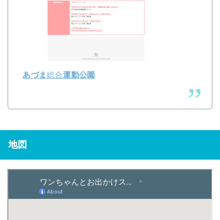
あづま
総合
運動公園
地図