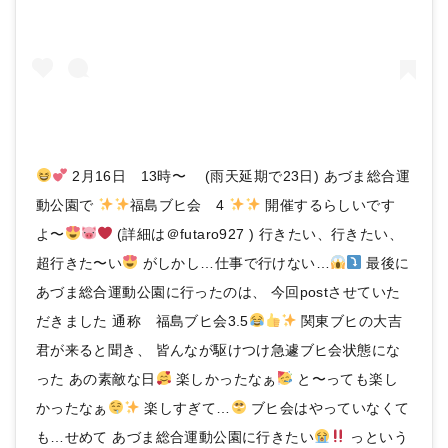
2月16日 13時〜 (雨天延期で23日) あづま総合運
動公園で
福島ブヒ会 4
開催するらしいです
よ〜
(詳細は＠futaro927 ) 行きたい、行きたい、
超行きた〜い
がしかし…仕事で行けない…
最後に
あづま総合運動公園に行ったのは、 今回postさせていた
だきました 通称 福島ブヒ会3.5
関東ブヒの大吉
君が来ると聞き、 皆んなが駆けつけ急遽ブヒ会状態にな
った あの素敵な日
楽しかったなぁ
と〜っても楽し
かったなぁ
楽しすぎて…
ブヒ会はやっていなくて
も…せめて あづま総合運動公園に行きたい
っという