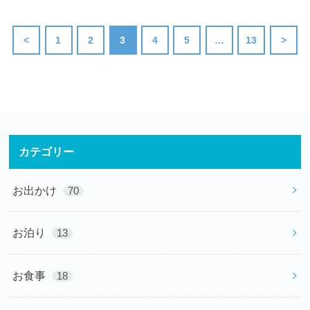
<
1
2
3
4
5
…
13
>
カテゴリー
お出かけ
70
お泊り
13
お食事
18