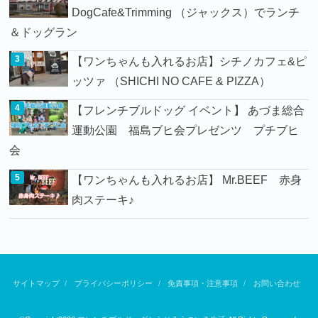
DogCafe&Trimming （ジャックス）でランチ
＆ドッグラン
【ワンちゃんも入れるお店】シチノカフェ&ピ
ッツァ （SHICHI NO CAFE & PIZZA）
【フレンチブルドッグ イベント】 あづま総合
運動公園 福島ブヒ会プレゼンツ プチブヒ
会
【ワンちゃんも入れるお店】 Mr.BEEF 赤身
肉ステーキ♪
サイトマップ
プライバシーポリシー
免責事項・注意事項
お問い合わせ