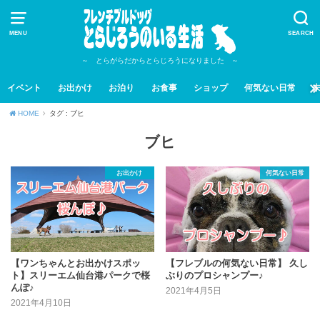
MENU
SEARCH
～ とらがらだからとらじろうになりました ～
イベント
お出かけ
お泊り
お食事
ショップ
何気ない日常
HOME
タグ : ブヒ
ブヒ
お出かけ
何気ない日常
【ワンちゃんとお出かけスポッ
【フレブルの何気ない日常】 久し
ト】スリーエム仙台港パークで桜
ぶりのプロシャンプー♪
んぽ♪
2021年4月5日
2021年4月10日